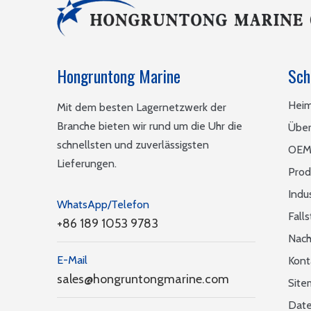
Hongruntong Marine
Sch
Hei
Mit dem besten Lagernetzwerk der
Branche bieten wir rund um die Uhr die
Über
schnellsten und zuverlässigsten
OEM
Lieferungen.
Prod
Indu
WhatsApp/Telefon
Fall
+86 189 1053 9783
Nach
E-Mail
Kont
sales@hongruntongmarine.com
Site
Date