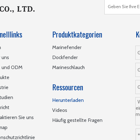
nelllinks
Produktkategorien
K
m
Marinefender
 uns
Dockfender
 und ODM
Marineschlauch
ukte
Ressourcen
strie
studien
Herunterladen
richt
Videos
aktieren Sie uns
Häufig gestellte Fragen
map
nschutzrichtlinie