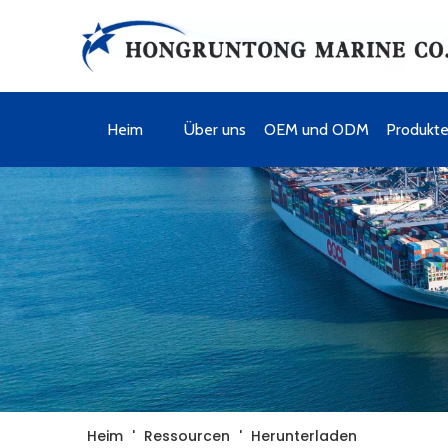
Heim
Über uns
OEM und ODM
Produkt
Heim
'
Ressourcen
'
Herunterladen